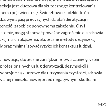
sekcja jest kluczowa dla skutecznego kontrolowania
wnemu pojawieniu się. Świerzbowce ludzkie, które
dzi, wymagają precyzyjnych działań deratyzacji i
becność i zapobiec ponownemu zakażeniu. Osy i
ystemie, mogą stanowić poważne zagrożenie dla zdrowia
akcji na ich ukąszenia. Skuteczne metody dezynsekcji
y oraz minimalizować ryzyko ich kontaktu z ludźmi.
mowując, skuteczne zarządzanie i zwalczanie gryzoni
ofesjonalnych usług deratyzacji, dezynsekcji i
ewencyjne są kluczowe dla utrzymania czystości, zdrowia
wlanej i mieszkaniowej przed negatywnymi skutkami
Next