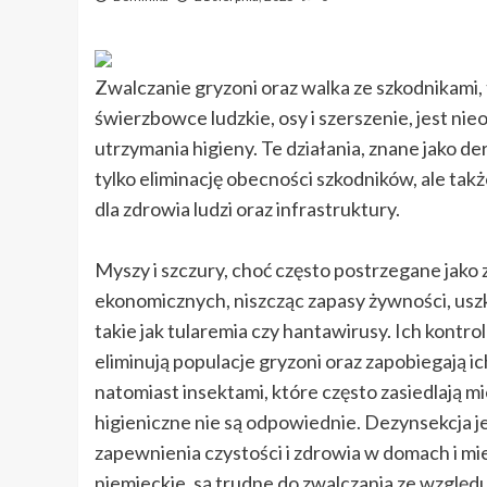
Zwalczanie gryzoni oraz walka ze szkodnikami, t
świerzbowce ludzkie, osy i szerszenie, jest 
utrzymania higieny. Te działania, znane jako de
tylko eliminację obecności szkodników, ale ta
dla zdrowia ludzi oraz infrastruktury.
Myszy i szczury, choć często postrzegane jako 
ekonomicznych, niszcząc zapasy żywności, usz
takie jak tularemia czy hantawirusy. Ich kont
eliminują populacje gryzoni oraz zapobiegają 
natomiast insektami, które często zasiedlają mi
higieniczne nie są odpowiednie. Dezynsekcja je
zapewnienia czystości i zdrowia w domach i mi
niemieckie, są trudne do zwalczania ze względ