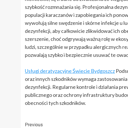
szybkość rozmnażania się. Profesjonalna dezyn
populacji karaczanów i zapobiegania ich pono
wywołują silne swędzenie i skórne infekcje u lu
dezynfekcji, aby całkowicie zlikwidować ich o
szerszenie, choć odgrywają ważną rolę w ekos
ludzi, szczególnie w przypadku alergicznych re
pozwalają szybko i bezpiecznie usuwać te owad
Usługi deratyzacyjne Świecie Bydgoszcz
Podsu
oraz innych szkodników wymaga zastosowania pr
dezynfekcji. Regularne kontrole i działania pr
publicznego oraz ochrony infrastruktury budo
obecności tych szkodników.
Post
Previous