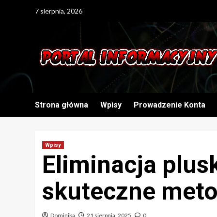
Skip
7 sierpnia, 2026
to
content
Strona główna
Wpisy
Prowadzenie Konta
Wpisy
Eliminacja plus
skuteczne meto
Dominika
21 sierpnia, 2025
0