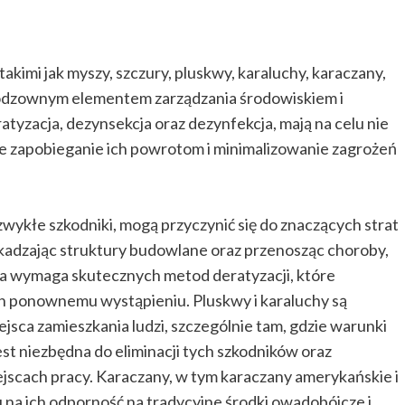
akimi jak myszy, szczury, pluskwy, karaluchy, karaczany,
nieodzownym elementem zarządzania środowiskiem i
ratyzacja, dezynsekcja oraz dezynfekcja, mają na celu nie
kże zapobieganie ich powrotom i minimalizowanie zagrożeń
zwykłe szkodniki, mogą przyczynić się do znaczących strat
kadzając struktury budowlane oraz przenosząc choroby,
rola wymaga skutecznych metod deratyzacji, które
ich ponownemu wystąpieniu. Pluskwy i karaluchy są
ejsca zamieszkania ludzi, szczególnie tam, gdzie warunki
st niezbędna do eliminacji tych szkodników oraz
ejscach pracy. Karaczany, w tym karaczany amerykańskie i
u na ich odporność na tradycyjne środki owadobójcze i