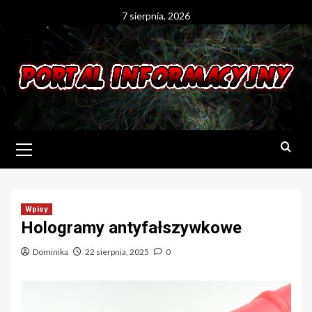
Skip
7 sierpnia, 2026
to
content
Primary
Menu
Wpisy
Hologramy antyfałszywkowe
Dominika
22 sierpnia, 2025
0