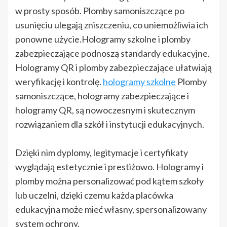
w prosty sposób. Plomby samoniszczące po
usunięciu ulegają zniszczeniu, co uniemożliwia ich
ponowne użycie.Hologramy szkolne i plomby
zabezpieczające podnoszą standardy edukacyjne.
Hologramy QR i plomby zabezpieczające ułatwiają
weryfikację i kontrolę.
hologramy szkolne
Plomby
samoniszczące, hologramy zabezpieczające i
hologramy QR, są nowoczesnym i skutecznym
rozwiązaniem dla szkół i instytucji edukacyjnych.
Dzięki nim dyplomy, legitymacje i certyfikaty
wyglądają estetycznie i prestiżowo. Hologramy i
plomby można personalizować pod kątem szkoły
lub uczelni, dzięki czemu każda placówka
edukacyjna może mieć własny, spersonalizowany
system ochrony.