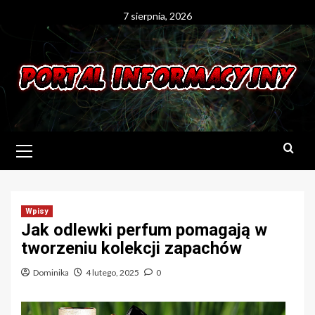
Skip
7 sierpnia, 2026
to
content
Primary
Menu
Wpisy
Jak odlewki perfum pomagają w
tworzeniu kolekcji zapachów
Dominika
4 lutego, 2025
0