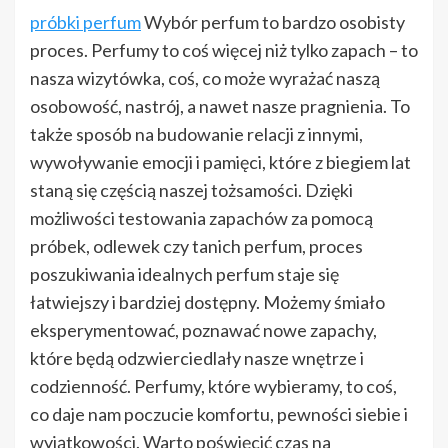
próbki perfum
Wybór perfum to bardzo osobisty
proces. Perfumy to coś więcej niż tylko zapach – to
nasza wizytówka, coś, co może wyrażać naszą
osobowość, nastrój, a nawet nasze pragnienia. To
także sposób na budowanie relacji z innymi,
wywoływanie emocji i pamięci, które z biegiem lat
staną się częścią naszej tożsamości. Dzięki
możliwości testowania zapachów za pomocą
próbek, odlewek czy tanich perfum, proces
poszukiwania idealnych perfum staje się
łatwiejszy i bardziej dostępny. Możemy śmiało
eksperymentować, poznawać nowe zapachy,
które będą odzwierciedlały nasze wnętrze i
codzienność. Perfumy, które wybieramy, to coś,
co daje nam poczucie komfortu, pewności siebie i
wyjątkowości. Warto poświęcić czas na