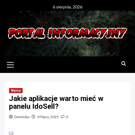
Skip
6 sierpnia, 2026
to
content
Primary
Menu
Wpisy
Jakie aplikacje warto mieć w
panelu IdoSell?
Dominika
19 lipca, 2025
0