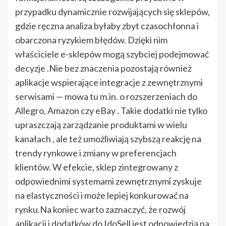
przypadku dynamicznie rozwijających się sklepów,
gdzie ręczna analiza byłaby zbyt czasochłonna i
obarczona ryzykiem błędów. Dzięki nim
właściciele e-sklepów mogą szybciej podejmować
decyzje .Nie bez znaczenia pozostają również
aplikacje wspierające integracje z zewnętrznymi
serwisami — mowa tu m.in. o rozszerzeniach do
Allegro, Amazon czy eBay . Takie dodatki nie tylko
upraszczają zarządzanie produktami w wielu
kanałach , ale też umożliwiają szybszą reakcję na
trendy rynkowe i zmiany w preferencjach
klientów. W efekcie, sklep zintegrowany z
odpowiednimi systemami zewnętrznymi zyskuje
na elastyczności i może lepiej konkurować na
rynku.Na koniec warto zaznaczyć, że rozwój
aplikacji i dodatków do IdoSell jest odpowiedzią na