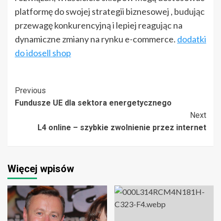
platformę do swojej strategii biznesowej , budując
przewagę konkurencyjną i lepiej reagując na
dynamiczne zmiany na rynku e-commerce.
dodatki
do idosell shop
Post
Previous
Fundusze UE dla sektora energetycznego
Navigation
Next
L4 online – szybkie zwolnienie przez internet
Więcej wpisów