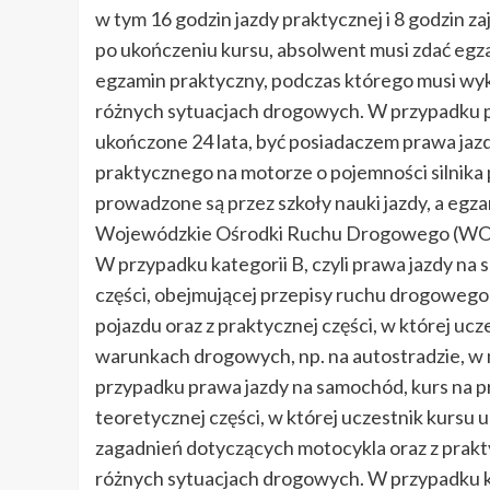
w tym 16 godzin jazdy praktycznej i 8 godzin z
po ukończeniu kursu, absolwent musi zdać eg
egzamin praktyczny, podczas którego musi wyk
różnych sytuacjach drogowych. W przypadku pr
ukończone 24 lata, być posiadaczem prawa jazdy
praktycznego na motorze o pojemności silnika
prowadzone są przez szkoły nauki jazdy, a eg
Wojewódzkie Ośrodki Ruchu Drogowego (WORD
W przypadku kategorii B, czyli prawa jazdy na
części, obejmującej przepisy ruchu drogoweg
pojazdu oraz z praktycznej części, w której u
warunkach drogowych, np. na autostradzie, w m
przypadku prawa jazdy na samochód, kurs na pra
teoretycznej części, w której uczestnik kurs
zagadnień dotyczących motocykla oraz z prakty
różnych sytuacjach drogowych. W przypadku kat