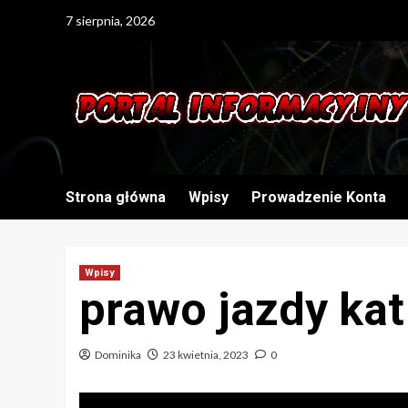
Skip
7 sierpnia, 2026
to
content
Strona główna
Wpisy
Prowadzenie Konta
Wpisy
prawo jazdy kat
Dominika
23 kwietnia, 2023
0