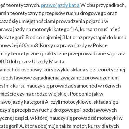
ajęć teoretycznych.
prawo jazdy kat a
W obu przypadkach,
zamin teoretyczny z przepisów ruchu drogowego oraz
azać się umiejętnościami prowadzenia pojazdu w
awa jazdy na motocykl kategorii A, kursant musi mieć
 kategorii B od co najmniej 3 lat oraz przystąpić do kursu
 powyżej 600 cm3. Kursy na prawo jazdy w Polsce
zaminy teoretyczne i praktyczne przeprowadzane są przez
) lub przez Urzędy Miasta.
 samochód osobowy, kurs zwykle składa się z teoretycznej
o i podstawowe zagadnienia związane z prowadzeniem
czestnik kursu nauczy się prowadzić samochód w różnych
ieście czy na drodze wiejskiej. Podobnie jak w
wo jazdy kategorii A, czyli motocyklowe, składa się z
u uczy się przepisów ruchu drogowego i podstawowych
cznej części, w której nauczy się prowadzić motocykl w
egorii A, która obejmuje także motor, kursy dla tych