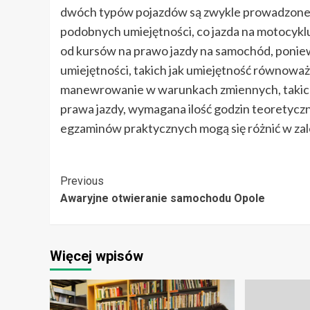
dwóch typów pojazdów są zwykle prowadzone
podobnych umiejętności, co jazda na motocyklu
od kursów na prawo jazdy na samochód, poniew
umiejętności, takich jak umiejętność równoważ
manewrowanie w warunkach zmiennych, takich j
prawa jazdy, wymagana ilość godzin teoretycz
egzaminów praktycznych mogą się różnić w zale
Post
Previous
Awaryjne otwieranie samochodu Opole
Navigation
Więcej wpisów