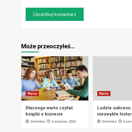
Może przeoczyłeś…
Wpisy
Wpisy
Dlaczego warto czytać
Ludzie sukcesu i
książki o biznesie
niezwykłe histor
Dominika
Dominika
6 sierpnia, 2026
6 sie