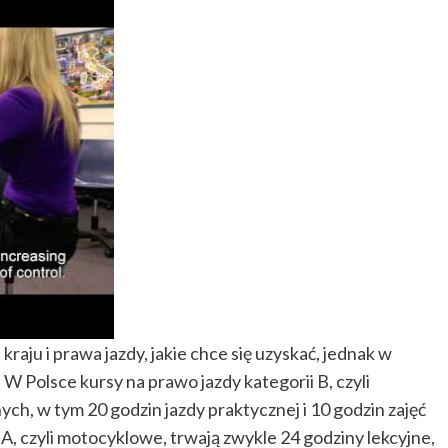
kraju i prawa jazdy, jakie chce się uzyskać, jednak w
W Polsce kursy na prawo jazdy kategorii B, czyli
ch, w tym 20 godzin jazdy praktycznej i 10 godzin zajęć
A, czyli motocyklowe, trwają zwykle 24 godziny lekcyjne,