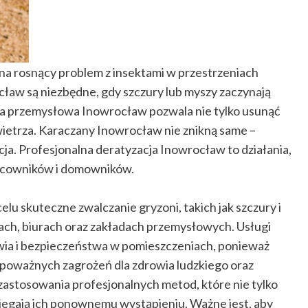
a rosnący problem z insektami w przestrzeniach
cław są niezbędne, gdy szczury lub myszy zaczynają
cja przemysłowa Inowrocław pozwala nie tylko usunąć
owietrza. Karaczany Inowrocław nie znikną same –
cja. Profesjonalna deratyzacja Inowrocław to działania,
racowników i domowników.
elu skuteczne zwalczanie gryzoni, takich jak szczury i
ach, biurach oraz zakładach przemysłowych. Usługi
wia i bezpieczeństwa w pomieszczeniach, ponieważ
poważnych zagrożeń dla zdrowia ludzkiego oraz
zastosowania profesjonalnych metod, które nie tylko
obiegają ich ponownemu wystąpieniu. Ważne jest, aby