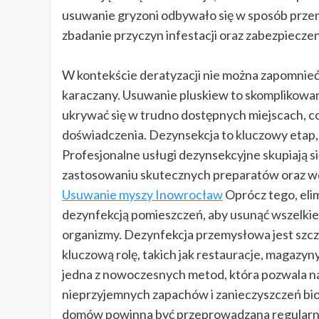
usuwanie gryzoni odbywało się w sposób przem
zbadanie przyczyn infestacji oraz zabezpiecze
W kontekście deratyzacji nie można zapomnieć o
karaczany. Usuwanie pluskiew to skomplikowan
ukrywać się w trudno dostępnych miejscach, co
doświadczenia. Dezynsekcja to kluczowy etap
Profesjonalne usługi dezynsekcyjne skupiają si
zastosowaniu skutecznych preparatów oraz wd
Usuwanie myszy Inowrocław
Oprócz tego, eli
dezynfekcją pomieszczeń, aby usunąć wszelkie
organizmy. Dezynfekcja przemysłowa jest szcz
kluczową rolę, takich jak restauracje, magazy
jedna z nowoczesnych metod, która pozwala na s
nieprzyjemnych zapachów i zanieczyszczeń biol
domów powinna być przeprowadzana regularnie, 