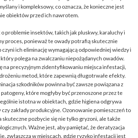
yślany i kompleksowy, co oznacza, że konieczne jest
nie obiektów przed ich nawrotem.
 problemie insektów, takich jak pluskwy, karaluchy i
y proces, ponieważ te owady potrafią skutecznie
 czyni ich eliminację wymagającą odpowiedniej wiedzy i
, który polega na zwalczaniu niepożądanych owadów.
ę na precyzyjnym zidentyfikowaniu miejsca infestacji,
rożeniu metod, które zapewnią długotrwałe efekty.
minacja szkodników powinna być zawsze powiązana z
 patogeny, które mogłyby być przenoszone przez te
ególnie istotna w obiektach, gdzie higiena odgrywa
ny czy zakłady produkcyjne. Ozonowanie pomieszczeń to
kuteczne pozbycie się nie tylko gryzoni, ale także
ogicznych. Ważne jest, aby pamiętać, że deratyzacja
zwłaszcza w miejscach, gdzie ryzyko infestacji jest