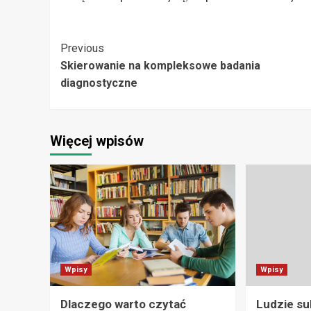
Post
Previous
Skierowanie na kompleksowe badania
Navigation
diagnostyczne
Więcej wpisów
Wpisy
Wpisy
Dlaczego warto czytać
Ludzie su