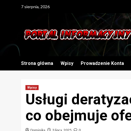
Skip
7 sierpnia, 2026
to
content
Strona główna
Wpisy
Prowadzenie Konta
Wpisy
Usługi deratyza
co obejmuje ofe
Dominika
3 lipca, 2025
0