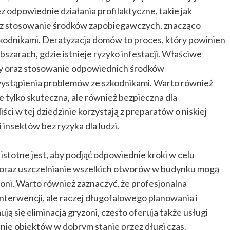
odpowiednie działania profilaktyczne, takie jak
raz stosowanie środków zapobiegawczych, znacząco
kodnikami. Deratyzacja domów to proces, który powinien
szarach, gdzie istnieje ryzyko infestacji. Właściwe
dy oraz stosowanie odpowiednich środków
ystąpienia problemów ze szkodnikami. Warto również
ie tylko skuteczna, ale również bezpieczna dla
i w tej dziedzinie korzystają z preparatów o niskiej
 insektów bez ryzyka dla ludzi.
stotne jest, aby podjąć odpowiednie kroki w celu
e oraz uszczelnianie wszelkich otworów w budynku mogą
zoni. Warto również zaznaczyć, że profesjonalna
interwencji, ale raczej długofalowego planowania i
ują się eliminacją gryzoni, często oferują także usługi
anie obiektów w dobrym stanie przez długi czas.