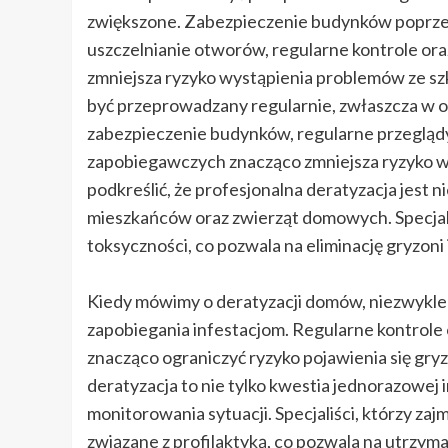
zwiększone. Zabezpieczenie budynków poprzez 
uszczelnianie otworów, regularne kontrole o
zmniejsza ryzyko wystąpienia problemów ze sz
być przeprowadzany regularnie, zwłaszcza w ob
zabezpieczenie budynków, regularne przeglą
zapobiegawczych znacząco zmniejsza ryzyko w
podkreślić, że profesjonalna deratyzacja jest n
mieszkańców oraz zwierząt domowych. Specjaliśc
toksyczności, co pozwala na eliminację gryzoni i
Kiedy mówimy o deratyzacji domów, niezwykle i
zapobiegania infestacjom. Regularne kontrol
znacząco ograniczyć ryzyko pojawienia się gry
deratyzacja to nie tylko kwestia jednorazowej 
monitorowania sytuacji. Specjaliści, którzy zajm
związane z profilaktyką, co pozwala na utrzym