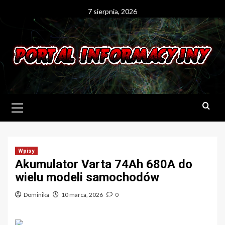
Skip
7 sierpnia, 2026
to
content
Primary
Menu
Wpisy
Akumulator Varta 74Ah 680A do
wielu modeli samochodów
Dominika
10 marca, 2026
0