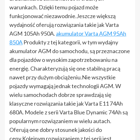
warunkach. Dzięki temu pojazd może
funkcjonować niezawodnie.Jeszcze większą
wydajność oferują rozwiązania takie jak Varta
AGM 105Ah 950A.
akumulator Varta AGM 95Ah
850A
Produkty z tej kategorii, w tym wydajny
akumulator AGM do samochodu, są przeznaczone
dla pojazdów o wysokim zapotrzebowaniu na
energię. Charakteryzują się one stabilną pracą
nawet przy dużym obciążeniu.Nie wszystkie
pojazdy wymagają jednak technologii AGM. W
wielu samochodach dobrze sprawdzają się
klasyczne rozwiązania takie jak Varta E11 74Ah
680A. Modele z serii Varta Blue Dynamic 74Ah są
popularnym rozwiązaniem w wielu autach.
Oferują one dobry stosunek jakości do
ceny.Kolejnym rozwiązaniem z tej serii jest