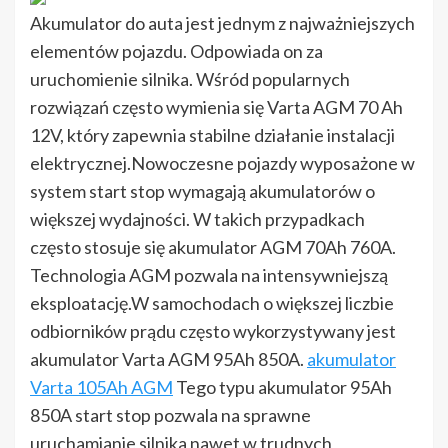
Akumulator do auta jest jednym z najważniejszych
elementów pojazdu. Odpowiada on za
uruchomienie silnika. Wśród popularnych
rozwiązań często wymienia się Varta AGM 70 Ah
12V, który zapewnia stabilne działanie instalacji
elektrycznej.Nowoczesne pojazdy wyposażone w
system start stop wymagają akumulatorów o
większej wydajności. W takich przypadkach
często stosuje się akumulator AGM 70Ah 760A.
Technologia AGM pozwala na intensywniejszą
eksploatację.W samochodach o większej liczbie
odbiorników prądu często wykorzystywany jest
akumulator Varta AGM 95Ah 850A.
akumulator
Varta 105Ah AGM
Tego typu akumulator 95Ah
850A start stop pozwala na sprawne
uruchamianie silnika nawet w trudnych