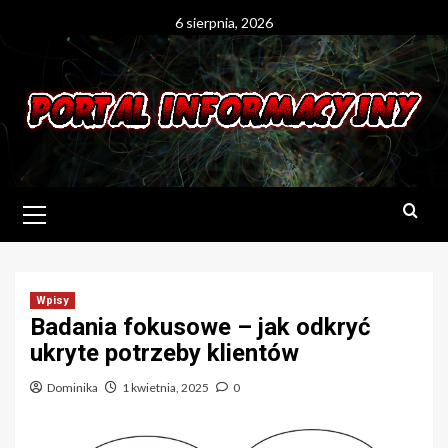
Skip
6 sierpnia, 2026
to
content
Primary
Menu
Wpisy
Badania fokusowe – jak odkryć
ukryte potrzeby klientów
Dominika
1 kwietnia, 2025
0