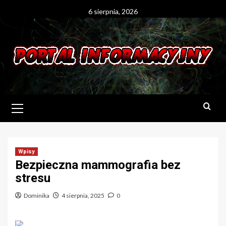
Skip
6 sierpnia, 2026
to
content
Primary
Menu
Wpisy
Bezpieczna mammografia bez
stresu
Dominika
4 sierpnia, 2025
0