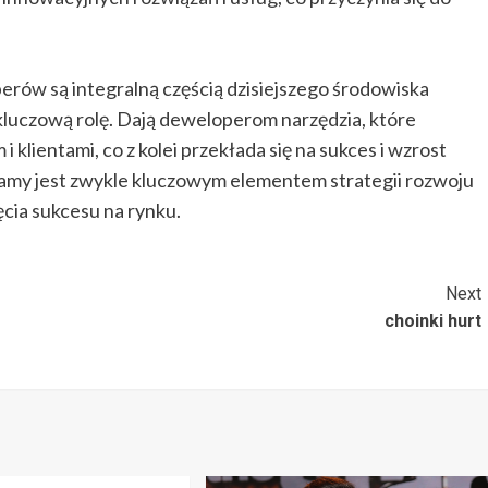
rów są integralną częścią dzisiejszego środowiska
luczową rolę. Dają deweloperom narzędzia, które
klientami, co z kolei przekłada się na sukces i wzrost
ramy jest zwykle kluczowym elementem strategii rozwoju
ęcia sukcesu na rynku.
Next
choinki hurt