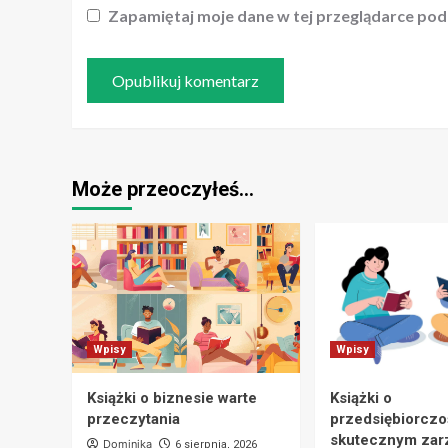
Zapamiętaj moje dane w tej przeglądarce pod
Może przeoczyłeś…
Wpisy
Wpisy
Książki o biznesie warte
Książki o
przeczytania
przedsiębiorczoś
skutecznym zar
Dominika
6 sierpnia, 2026