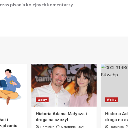
czas pisania kolejnych komentarzy.
Wpisy
Wpisy
Historia Adama Małysza i
Historia A
ci i
droga na szczyt
droga na s
ządzaniu
Dominika
Dominika
5 sierpnia, 2026