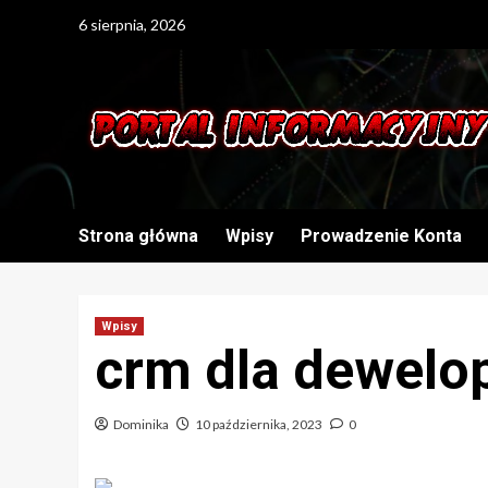
Skip
6 sierpnia, 2026
to
content
Strona główna
Wpisy
Prowadzenie Konta
Wpisy
crm dla dewelo
Dominika
10 października, 2023
0