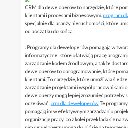
CRM dla deweloperów to narzędzie, które pom
klientami i procesami biznesowymi.
program d
specjalnie dla branży nieruchomości, które um
od początku do końca.
. Programy dla deweloperów pomagają w tworzen
informatyczne, które ułatwiają pracę programi
zarządzanie kodem źródłowym, a także dostarcza
deweloperów to oprogramowanie, które pomag
klientami. To narzędzie, które umożliwia śledz
zarządzanie projektami i współpracownikami 
deweloperzy mogą lepiej zrozumieć potrzeby s
oczekiwań.
crm dla deweloperów
Te programy 
pomagają im w efektywnym zarządzaniu projekta
organizację pracy, co z kolei przekłada się na 
nim deweloperzy mogą skupić się na tworzeniu 