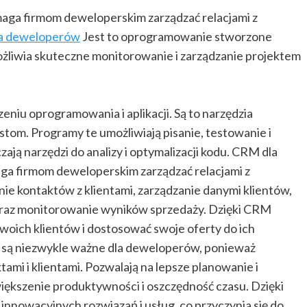
aga firmom deweloperskim zarządzać relacjami z
la deweloperów
Jest to oprogramowanie stworzone
ożliwia skuteczne monitorowanie i zarządzanie projektem
iu oprogramowania i aplikacji. Są to narzędzia
stom. Programy te umożliwiają pisanie, testowanie i
ją narzędzi do analizy i optymalizacji kodu. CRM dla
a firmom deweloperskim zarządzać relacjami z
enie kontaktów z klientami, zarządzanie danymi klientów,
oraz monitorowanie wyników sprzedaży. Dzięki CRM
woich klientów i dostosować swoje oferty do ich
są niezwykle ważne dla deweloperów, ponieważ
mi i klientami. Pozwalają na lepsze planowanie i
zwiększenie produktywności i oszczędność czasu. Dzięki
innowacyjnych rozwiązań i usług, co przyczynia się do