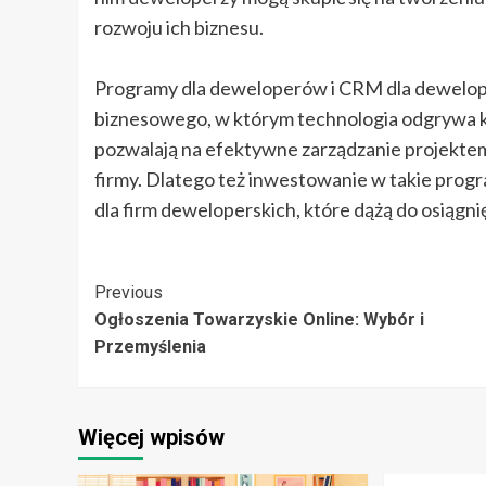
rozwoju ich biznesu.
Programy dla deweloperów i CRM dla dewelope
biznesowego, w którym technologia odgrywa k
pozwalają na efektywne zarządzanie projektem i 
firmy. Dlatego też inwestowanie w takie prog
dla firm deweloperskich, które dążą do osiągni
Post
Previous
Ogłoszenia Towarzyskie Online: Wybór i
Navigation
Przemyślenia
Więcej wpisów