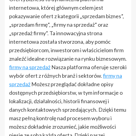
internetowa, której głównym celem jest
pokazywanie ofert z kategorii „sprzedam biznes”,
„sprzedam firmę”, „firmy na sprzedaż” oraz
„sprzedaż firmy”. Ta innowacyjna strona
internetowa została stworzona, aby pomóc
przedsiębiorcom, inwestorom i właścicielom firm
znaleźć idealne rozwiązanie na rynku biznesowym.
firmy na sprzedaż
Nasza platforma oferuje szeroki
wybór ofert z różnych branż i sektorów.
firmy na
sprzedaż
Możesz przeglądać dokładne opisy
dostępnych przedsiębiorstw, w tym informacje o
lokalizacji, działalności, historii finansowej i
danych kontaktowych sprzedających. Dzięki temu
masz pełną kontrolę nad procesem wyboru i
możesz dokładnie zrozumieć, jakie możliwości
niesie ze sobą każda oferta. Dzięki naszej