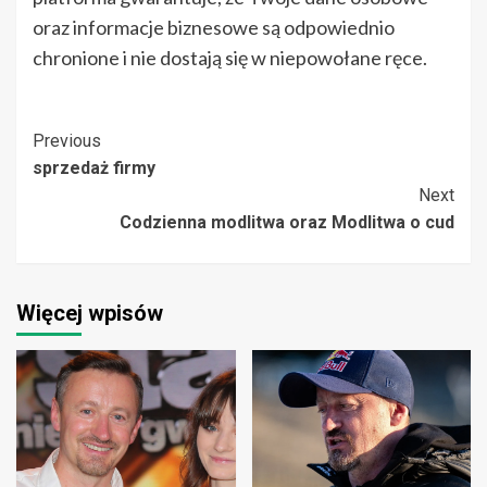
oraz informacje biznesowe są odpowiednio
chronione i nie dostają się w niepowołane ręce.
Post
Previous
sprzedaż firmy
Navigation
Next
Codzienna modlitwa oraz Modlitwa o cud
Więcej wpisów