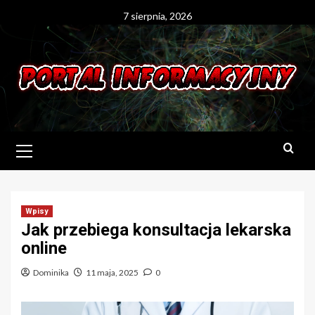
Skip
7 sierpnia, 2026
to
content
Primary
Menu
Wpisy
Jak przebiega konsultacja lekarska
online
Dominika
11 maja, 2025
0