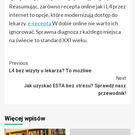
Reasumując, zarówno recepta online jak i L4 przez
internet to opcje, które modernizują dostęp do
lekarzy.
e-recepta
W dobie online nie warto ich
ignorować. Sprawna diagnoza z każdego miejsca
na świecie to standard XXI wieku.
Post
Previous
L4 bez wizyty u lekarza? To możliwe
Navigation
Next
Jak uzyskać ESTA bez stresu? Sprawdź nasz
przewodnik!
Więcej wpisów