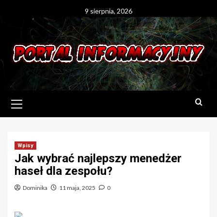
Skip
9 sierpnia, 2026
to
content
Primary
Menu
Wpisy
Jak wybrać najlepszy menedżer
haseł dla zespołu?
Dominika
11 maja, 2025
0