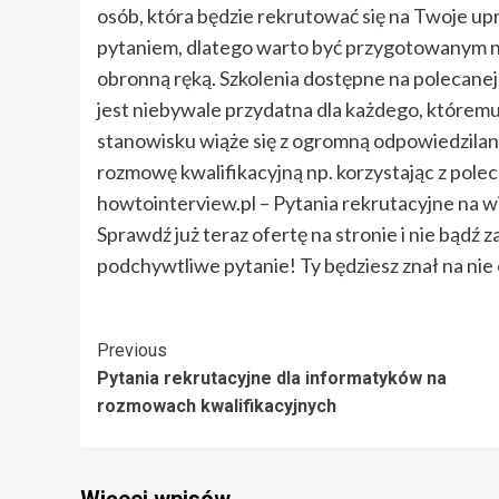
osób, która będzie rekrutować się na Twoje up
pytaniem, dlatego warto być przygotowanym na 
obronną ręką. Szkolenia dostępne na polecanej
jest niebywale przydatna dla każdego, któremu 
stanowisku wiąże się z ogromną odpowiedzilano
rozmowę kwalifikacyjną np. korzystając z polec
howtointerview.pl – Pytania rekrutacyjne na w
Sprawdź już teraz ofertę na stronie i nie bądź 
podchywtliwe pytanie! Ty będziesz znał na nie
Post
Previous
Pytania rekrutacyjne dla informatyków na
Navigation
rozmowach kwalifikacyjnych
Więcej wpisów