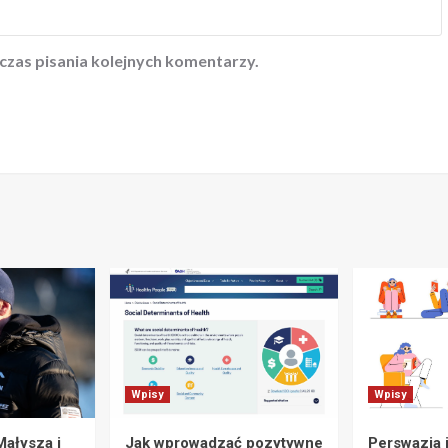
czas pisania kolejnych komentarzy.
Wpisy
Wpisy
Małysza i
Jak wprowadzać pozytywne
Perswazja 