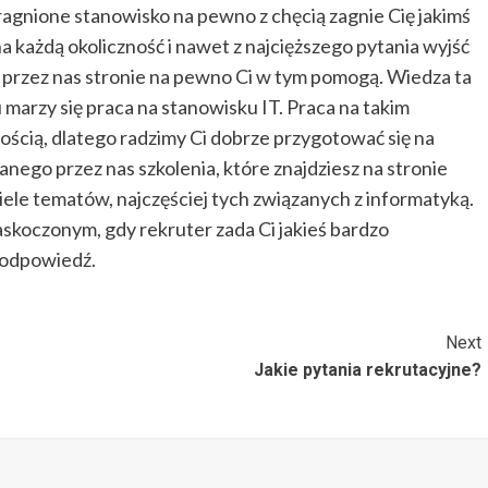
ragnione stanowisko na pewno z chęcią zagnie Cię jakimś
każdą okoliczność i nawet z najcięższego pytania wyjść
 przez nas stronie na pewno Ci w tym pomogą. Wiedza ta
marzy się praca na stanowisku IT. Praca na takim
ścią, dlatego radzimy Ci dobrze przygotować się na
anego przez nas szkolenia, które znajdziesz na stronie
iele tematów, najczęściej tych związanych z informatyką.
zaskoczonym, gdy rekruter zada Ci jakieś bardzo
 odpowiedź.
Next
Jakie pytania rekrutacyjne?