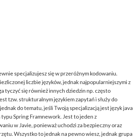
pewnie specjalizujesz się w przeróżnym kodowaniu.
liczonej liczbie języków, jednak najpopularniejszymi z
ga tyczyć się również innych dziedzin np. często
est tzw. strukturalnym językiem zapytań i służy do
dnak do tematu, jeśli Twoją specjalizacją jest język java
typu Spring Framnework. Jest to jeden z
aniu w Javie, ponieważ uchodzi za bezpieczny oraz
rzętu. Wszystko to jednak na pewno wiesz, jednak grupa