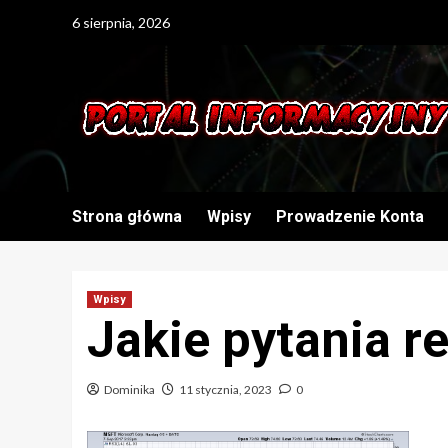
Skip
6 sierpnia, 2026
to
content
Strona główna
Wpisy
Prowadzenie Konta
Wpisy
Jakie pytania r
Dominika
11 stycznia, 2023
0