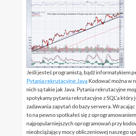
Jeśli jesteś programistą, bądź informatykiem 
Pytania rekrutacyjne Java
Kodować można w niez
nich są takie jak Java. Pytania rekrutacyjne mo
spotykamy pytania rekrutacyjne z SQL’a który j
zadawania zapytań do bazy serwera. Wracając je
to na pewno spotkałeś się z oprogramowaniem 
najpopularniejszych oprogramowań przy kodow
nieobciążający mocy obliczeniowej naszego sp