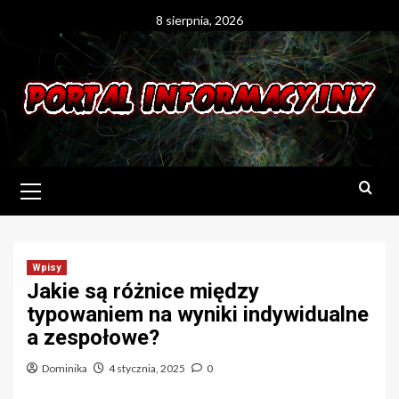
Skip
8 sierpnia, 2026
to
content
Primary
Menu
Wpisy
Jakie są różnice między
typowaniem na wyniki indywidualne
a zespołowe?
Dominika
4 stycznia, 2025
0