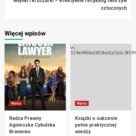
Młynki i kruszarki – efektywne recykling tworzyw
sztucznych
Więcej wpisów
Wpisy
Wpisy
Radca Prawny
Książki o sukcesie
Agnieszka Cybulska
pełne praktycznej
Braniewo
wiedzy