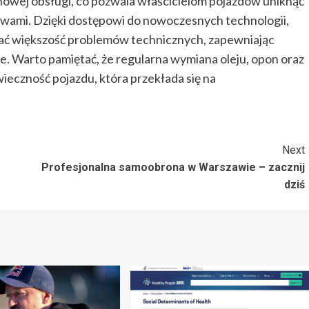
wej obsługi, co pozwala właścicielom pojazdów uniknąć
awami. Dzięki dostępowi do nowoczesnych technologii,
ać większość problemów technicznych, zapewniając
. Warto pamiętać, że regularna wymiana oleju, opon oraz
ieczność pojazdu, która przekłada się na
Next
Profesjonalna samoobrona w Warszawie – zacznij
dziś