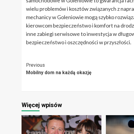
samochodowe w Goleniowie to gwarancja facho
wielu problemów i kosztów związanych z napr
mechanicy w Goleniowie mogą szybko rozwiąz
kierowcom bezpieczeństwo i komfort na drodze
inne zabiegi serwisowe to inwestycja w długow
bezpieczeństwo i oszczędności w przyszłości.
Post
Previous
Mobilny dom na każdą okazję
Navigation
Więcej wpisów