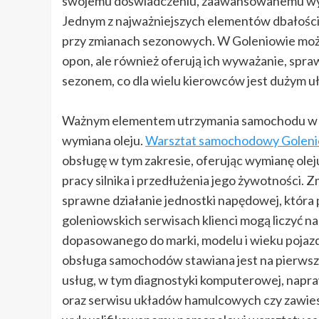
swojemu doświadczeniu, zaawansowanemu wypo
Jednym z najważniejszych elementów dbałości
przy zmianach sezonowych. W Goleniowie można
opon, ale również oferują ich wyważanie, spr
sezonem, co dla wielu kierowców jest dużym u
Ważnym elementem utrzymania samochodu w do
wymiana oleju.
Warsztat samochodowy Golen
obsługę w tym zakresie, oferując wymianę olej
pracy silnika i przedłużenia jego żywotności.
sprawne działanie jednostki napędowej, która
goleniowskich serwisach klienci mogą liczyć 
dopasowanego do marki, modelu i wieku pojazd
obsługa samochodów stawiana jest na pierwszy
usług, w tym diagnostyki komputerowej, nap
oraz serwisu układów hamulcowych czy zawie