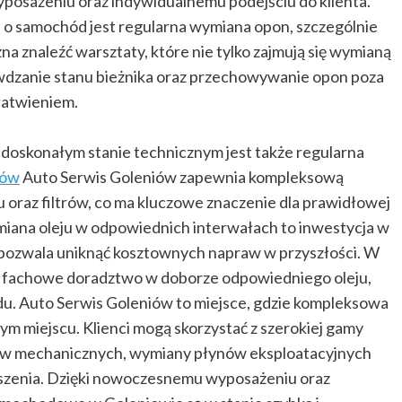
sażeniu oraz indywidualnemu podejściu do klienta.
 o samochód jest regularna wymiana opon, szczególnie
 znaleźć warsztaty, które nie tylko zajmują się wymianą
awdzanie stanu bieżnika oraz przechowywanie opon poza
łatwieniem.
skonałym stanie technicznym jest także regularna
iów
Auto Serwis Goleniów zapewnia kompleksową
u oraz filtrów, co ma kluczowe znaczenie dla prawidłowej
 Zmiana oleju w odpowiednich interwałach to inwestycja w
 pozwala uniknąć kosztownych napraw w przyszłości. W
na fachowe doradztwo w doborze odpowiedniego oleju,
u. Auto Serwis Goleniów to miejsce, gdzie kompleksowa
m miejscu. Klienci mogą skorzystać z szerokiej gamy
raw mechanicznych, wymiany płynów eksploatacyjnych
szenia. Dzięki nowoczesnemu wyposażeniu oraz