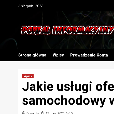
Skip
6 sierpnia, 2026
to
content
Strona główna
Wpisy
Prowadzenie Konta
Wpisy
Jakie usługi of
samochodowy w
Dominika
17 maja, 2025
0