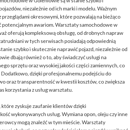
mochodowe w Goleniowie są w stanie szybko i
ojazdów, niezależnie od ich marki i modelu. Ważnym
z przeglądami okresowymi, które pozwalają na bieżąco
gać potencjalnym awariom. Warsztaty samochodowe w
eważ oferują kompleksową obsługę, od drobnych napraw
zatrudniani w tych serwisach posiadają odpowiednią
tanie szybko i skutecznie naprawić pojazd, niezależnie od
ie dbają również o to, aby świadczyć usługi na
go sprzętu oraz wysokiej jakości części zamiennych, co
Dodatkowo, dzięki profesjonalnemu podejściu do
ztwo oraz transparentność w kwestii kosztów, co zwiększa
s korzystania z usług warsztatu.
które zyskuje zaufanie klientów dzięki
jakość wykonywanych usług. Wymiana opon, oleju czy inne
 kierowcy mogą znaleźć w tym mieście. Warsztaty