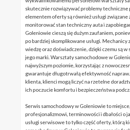
wykwalifikowanemu personelowi warsztaty sa
skutecznie rozwiązywać problemy techniczne p
elementem oferty są również usługi związane 
monitorować stan techniczny auta i zapobie
Goleniowie cieszą się dużym zaufaniem, poni
po bardziej skomplikowane usługi. Mechanicy 
wiedzę oraz doświadczenie, dzięki czemu są w s
jego marki. Warsztaty samochodowe w Goleniow
najwyższym poziomie, korzystając z nowoczesne
gwarantuje długotrwałą efektywność napraw. 
klienta, klienci mogą liczyć na rzetelne dorad
ich poczucie komfortu i bezpieczeństwa podcza
Serwis samochodowy w Goleniowie to miejsce, 
profesjonalizmowi, terminowości i dbałości o 
usługi serwisowe to tylko część oferty, którą