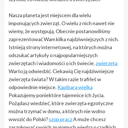
Nasza planeta jest miejscem dla wielu
imponujących zwierząt. O wielu z nich nawet nie
wiemy, że występują. Obecnie postanowiliśmy
zaprezentować Wam kilka najdziwniejszych z nich.
Istnieją strony internetowej, na których można
odszukać artykuły o najpopularniejszych
zwierzętach i wiadomości o ich świecie.
zwierzęta
Warto ją odwiedzić. Ciekawią Cię najdziwniejsze
zwierzęta świata? W takim razie trafiłeś w
odpowiednie miejsce.
Kapibara wielka
Pokazujemy poniektóre tajemnice ich życia.
Pożądasz wiedzieć, które zwierzęta egzotyczne
można trzymać w domu, a których nie wolno
wwozić do Polski?
szop pracz
A może chcesz
zaszokować swoich znajomych wiedzą o rzadkich