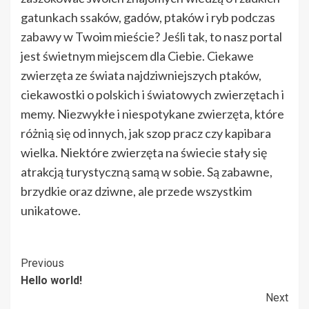
gatunkach ssaków, gadów, ptaków i ryb podczas
zabawy w Twoim mieście? Jeśli tak, to nasz portal
jest świetnym miejscem dla Ciebie. Ciekawe
zwierzęta ze świata najdziwniejszych ptaków,
ciekawostki o polskich i światowych zwierzętach i
memy. Niezwykłe i niespotykane zwierzęta, które
różnią się od innych, jak szop pracz czy kapibara
wielka. Niektóre zwierzęta na świecie stały się
atrakcją turystyczną samą w sobie. Są zabawne,
brzydkie oraz dziwne, ale przede wszystkim
unikatowe.
Post
Previous
Hello world!
Navigation
Next