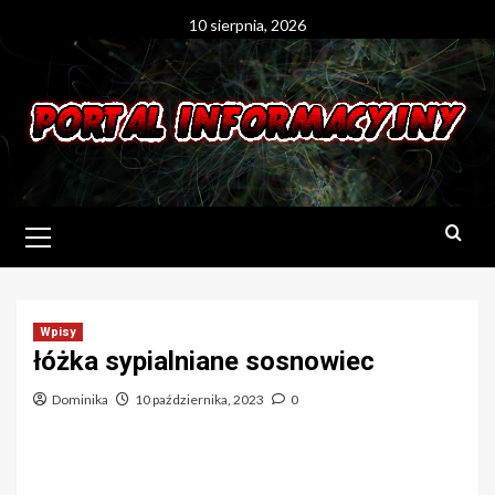
Skip
10 sierpnia, 2026
to
content
Primary
Menu
Wpisy
łóżka sypialniane sosnowiec
Dominika
10 października, 2023
0