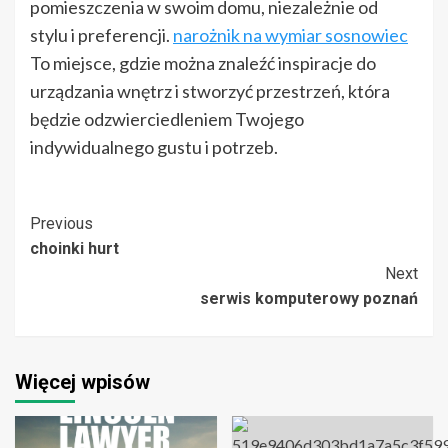
pomieszczenia w swoim domu, niezależnie od
stylu i preferencji.
narożnik na wymiar sosnowiec
To miejsce, gdzie można znaleźć inspiracje do
urządzania wnętrz i stworzyć przestrzeń, która
będzie odzwierciedleniem Twojego
indywidualnego gustu i potrzeb.
Post
Previous
choinki hurt
Navigation
Next
serwis komputerowy poznań
Więcej wpisów