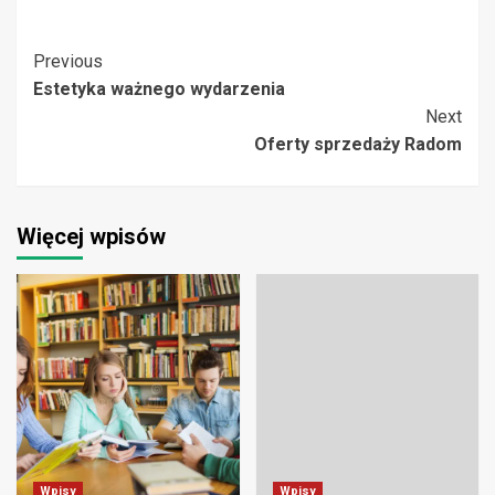
Post
Previous
Estetyka ważnego wydarzenia
Navigation
Next
Oferty sprzedaży Radom
Więcej wpisów
Wpisy
Wpisy