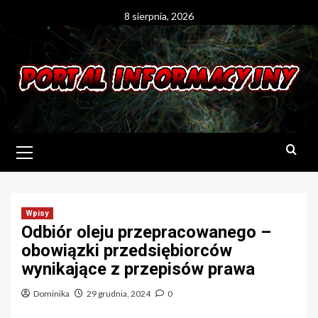
Skip
8 sierpnia, 2026
to
content
Primary
Menu
Wpisy
Odbiór oleju przepracowanego –
obowiązki przedsiębiorców
wynikające z przepisów prawa
Dominika
29 grudnia, 2024
0