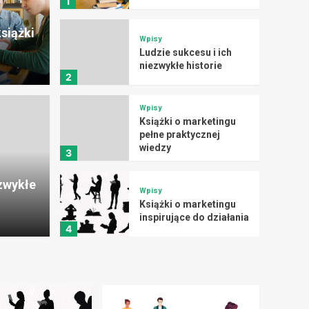
1
siążki
Wpisy
Ludzie sukcesu i ich
niezwykłe historie
2
Wpisy
Książki o marketingu
pełne praktycznej
Wpisy
wiedzy
3
u i ich niezwykłe
Ksią
ezwykłe
prak
Wpisy
Książki o marketingu
inspirujące do działania
Dominika
4
Wpisy
Marketing i sprzedaż
jako klucz do sukcesu
5