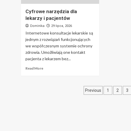
Cyfrowe narzędzia dla
lekarzy i pacjentów
Dominika
29 lipca, 2026
Internetowe konsultacje lekarskie są
jednym z rozwiązań funkcjonujących
we współczesnym systemie ochrony
zdrowia. Umożliwiają one kontakt
pacjenta z lekarzem bez...
Read More
Stronicowa
Previous
1
2
3
wpisów