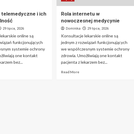
 telemedyczne i ich
Rola internetu w
lność
nowoczesnej medycynie
Dominika
29 lipca, 2026
29 lipca, 2026
lekarskie online są
Konsultacje lekarskie online są
wiązań funkcjonujących
jednym z rozwiązań funkcjonujących
esnym systemie ochrony
we współczesnym systemie ochrony
żliwiają one kontakt
zdrowia. Umożliwiają one kontakt
karzem bez...
pacjenta z lekarzem bez...
Read More