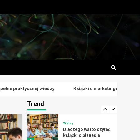
2
Wpisy
Książki o marketingu
pełne praktycznej
wiedzy
3
Wpisy
Książki o marketingu
inspirujące do działania
4
 praktycznej wiedzy
Książki o marketingu inspirujące do d
Wpisy
Marketing i sprzedaż
jako klucz do sukcesu
Trend
5
Wpisy
Dlaczego warto czytać
książki o biznesie