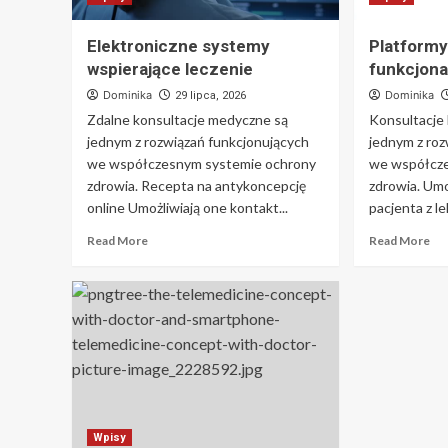
Elektroniczne systemy
Platformy
wspierające leczenie
funkcjona
Dominika
Dominika
29 lipca, 2026
Zdalne konsultacje medyczne są
Konsultacje 
jednym z rozwiązań funkcjonujących
jednym z roz
we współczesnym systemie ochrony
we współcz
zdrowia. Recepta na antykoncepcję
zdrowia. Umo
online Umożliwiają one kontakt...
pacjenta z le
Read More
Read More
Wpisy