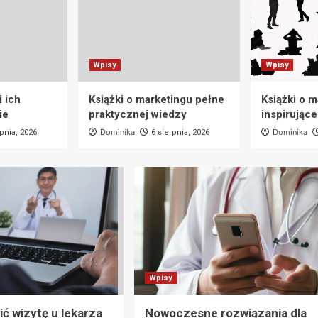
Wpisy
Wpisy
 ich
Książki o marketingu pełne
Książki o 
ie
praktycznej wiedzy
inspirujące
Dominika
Dominika
rpnia, 2026
6 sierpnia, 2026
Wpisy
ć wizytę u lekarza
Nowoczesne rozwiązania dla