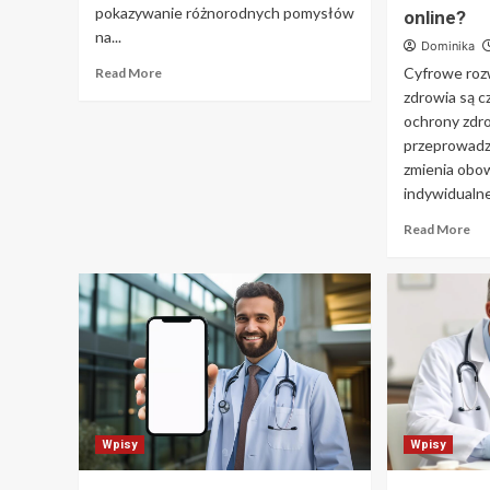
pokazywanie różnorodnych pomysłów
online?
na...
Dominika
Cyfrowe roz
Read More
zdrowia są c
ochrony zdr
przeprowadze
zmienia obo
indywidualne
Read More
Wpisy
Wpisy