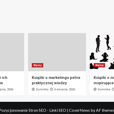
Wpisy
Wpisy
 ich
Książki o marketingu pełne
Książki o 
ie
praktycznej wiedzy
inspirujące
Dominika
Dominika
rpnia, 2026
6 sierpnia, 2026
Pozycjonowanie Stron SEO - Linki SEO
|
CoverNews
by AF themes