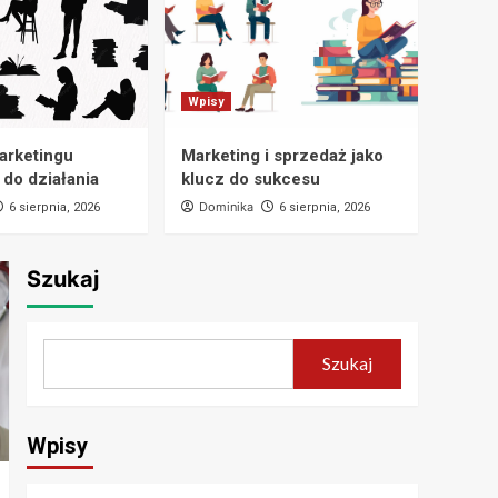
Wpisy
Dlaczego warto czytać
książki o biznesie
Wpisy
1
marketingu
Marketing i sprzedaż jako
 do działania
klucz do sukcesu
Wpisy
Ludzie sukcesu i ich
Dominika
6 sierpnia, 2026
6 sierpnia, 2026
niezwykłe historie
2
Szukaj
Wpisy
Książki o marketingu
pełne praktycznej
wiedzy
3
Szukaj
Wpisy
Wpisy
Książki o marketingu
inspirujące do działania
4