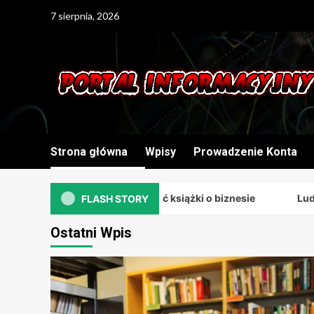
Skip
7 sierpnia, 2026
to
content
Strona główna
Wpisy
Prowadzenie Konta
Dlaczego warto czytać książki o biznesie
Ludzie suk
FLASH STORY
Ostatni Wpis