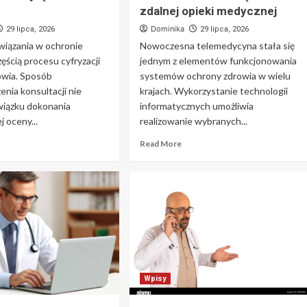
zdalnej opieki medycznej
Dominika
29 lipca, 2026
29 lipca, 2026
wiązania w ochronie
Nowoczesna telemedycyna stała się
zęścią procesu cyfryzacji
jednym z elementów funkcjonowania
owia. Sposób
systemów ochrony zdrowia w wielu
nia konsultacji nie
krajach. Wykorzystanie technologii
wiązku dokonania
informatycznych umożliwia
j oceny...
realizowanie wybranych...
Read More
Wpisy