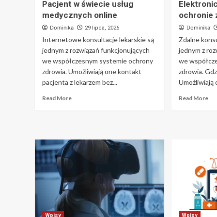
Pacjent w świecie usług
Elektron
medycznych online
ochronie 
Dominika
Dominika
29 lipca, 2026
Internetowe konsultacje lekarskie są
Zdalne kons
jednym z rozwiązań funkcjonujących
jednym z roz
we współczesnym systemie ochrony
we współcz
zdrowia. Umożliwiają one kontakt
zdrowia. Gdz
pacjenta z lekarzem bez...
Umożliwiają 
Read More
Read More
Wpisy
Wpisy