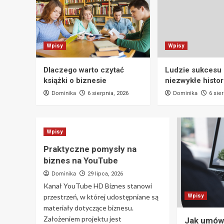
Wpisy
Wpisy
Dlaczego warto czytać
Ludzie sukcesu i
książki o biznesie
niezwykłe histor
Dominika
Dominika
6 sierpnia, 2026
6 sie
Wpisy
Praktyczne pomysły na
biznes na YouTube
Dominika
29 lipca, 2026
Kanał YouTube HD Biznes stanowi
przestrzeń, w której udostępniane są
Wpisy
materiały dotyczące biznesu.
Założeniem projektu jest
Jak umówi