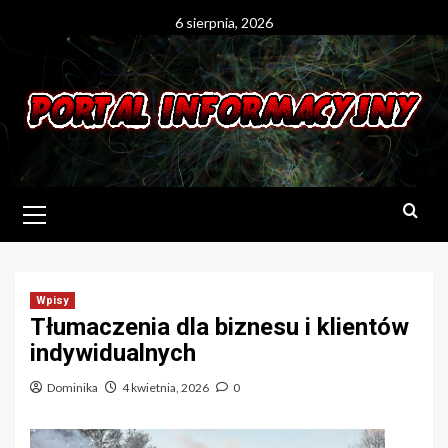
Skip
6 sierpnia, 2026
to
content
Primary
Menu
Wpisy
Tłumaczenia dla biznesu i klientów
indywidualnych
Dominika
4 kwietnia, 2026
0