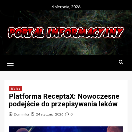
Skip
6 sierpnia, 2026
to
content
Primary
Menu
Wpisy
Platforma ReceptaX: Nowoczesne
podejście do przepisywania leków
Dominika
24 stycznia, 2026
0