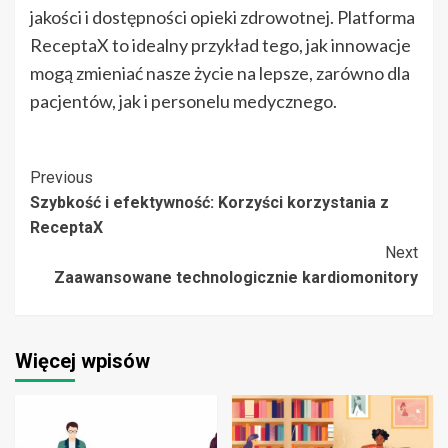
jakości i dostępności opieki zdrowotnej. Platforma
ReceptaX to idealny przykład tego, jak innowacje
mogą zmieniać nasze życie na lepsze, zarówno dla
pacjentów, jak i personelu medycznego.
Post
Previous
Szybkość i efektywność: Korzyści korzystania z
Navigation
ReceptaX
Next
Zaawansowane technologicznie kardiomonitory
Więcej wpisów