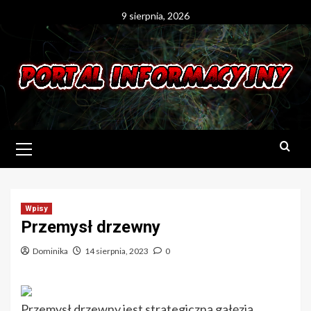
Skip
9 sierpnia, 2026
to
content
Primary
Menu
Wpisy
Przemysł drzewny
Dominika
14 sierpnia, 2023
0
Przemysł drzewny jest strategiczną gałęzią