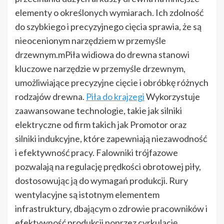
elementy o określonych wymiarach. Ich zdolność
do szybkiego i precyzyjnego cięcia sprawia, że są
nieocenionym narzędziem w przemyśle
drzewnym.mPiła widiowa do drewna stanowi
kluczowe narzędzie w przemyśle drzewnym,
umożliwiające precyzyjne cięcie i obróbkę różnych
rodzajów drewna.
Piła do krajzegi
Wykorzystuje
zaawansowane technologie, takie jak silniki
elektryczne od firm takich jak Promotor oraz
silniki indukcyjne, które zapewniają niezawodność
i efektywność pracy. Falowniki trójfazowe
pozwalają na regulację prędkości obrotowej piły,
dostosowując ją do wymagań produkcji. Rury
wentylacyjne są istotnym elementem
infrastruktury, dbającym o zdrowie pracowników i
efektywność produkcji poprzez cyrkulację