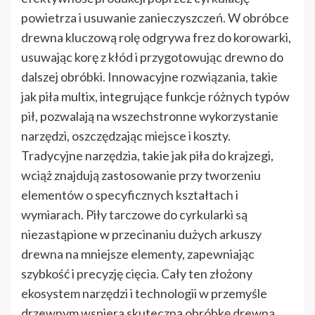
powietrza i usuwanie zanieczyszczeń. W obróbce
drewna kluczową rolę odgrywa frez do korowarki,
usuwając korę z kłód i przygotowując drewno do
dalszej obróbki. Innowacyjne rozwiązania, takie
jak piła multix, integrujące funkcje różnych typów
pił, pozwalają na wszechstronne wykorzystanie
narzędzi, oszczędzając miejsce i koszty.
Tradycyjne narzędzia, takie jak piła do krajzegi,
wciąż znajdują zastosowanie przy tworzeniu
elementów o specyficznych kształtach i
wymiarach. Piły tarczowe do cyrkularki są
niezastąpione w przecinaniu dużych arkuszy
drewna na mniejsze elementy, zapewniając
szybkość i precyzję cięcia. Cały ten złożony
ekosystem narzędzi i technologii w przemyśle
drzewnym wspiera skuteczną obróbkę drewna