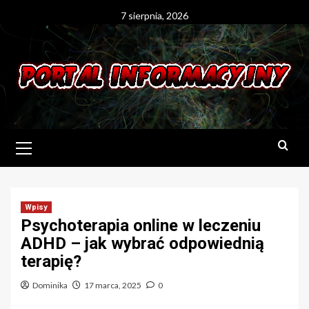
Skip
7 sierpnia, 2026
to
content
Primary
Menu
Wpisy
Psychoterapia online w leczeniu
ADHD – jak wybrać odpowiednią
terapię?
Dominika
17 marca, 2025
0