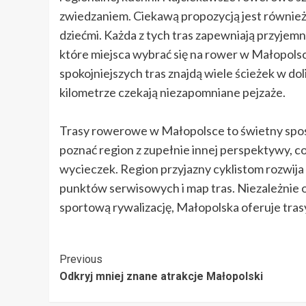
zwiedzaniem. Ciekawą propozycją jest również
dziećmi. Każda z tych tras zapewniają przyjemną
które miejsca wybrać się na rower w Małopols
spokojniejszych tras znajdą wiele ścieżek w do
kilometrze czekają niezapomniane pejzaże.
Trasy rowerowe w Małopolsce to świetny spo
poznać region z zupełnie innej perspektywy, c
wycieczek. Region przyjazny cyklistom rozwij
punktów serwisowych i map tras. Niezależnie 
sportową rywalizację, Małopolska oferuje trasy
Post
Previous
Odkryj mniej znane atrakcje Małopolski
Navigation