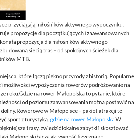
sce przyciągają miłośników aktywnego wypoczynku.
eruje propozycje dla początkujących i zaawansowanych
onała propozycja dla miłośników aktywnego
budowaną siecią tras – od spokojnych ścieżek dla
ośników MTB.
ejsca, które łączą piękno przyrody z historią. Popularne
ięki możliwości wypożyczenia rowerów podróżowanie na
rze roku.Gdzie na rower Małopolska to pytanie, które
 zależności od poziomu zaawansowania można postawić na
 i doliny.Rowerowe w Małopolsce – pakiet atrakcji to
zyć sport z turystyką.
gdzie na rower Małopolska
W
ękniejsze trasy, zwiedzić lokalne zabytki i skosztować
aki Małopolski łączą aktywność fizyczną ze