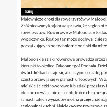
Malownicze drogi dla rowerzystów w Małopol
Zróżnicowany krajobraz sprawia, że region of
rowerzystów. Rowerowe w Małopolsce to dosk
wypoczynku. Region ten może pochwalić się roz
początkujących po techniczne odcinki dla mił
Małopolskie szlaki rowerowe prowadzą przez mi
kierunki to okolice Zakopanego i Podhala. Dz
dwóch kółkach staje się atrakcyjne o każdej po
często przewija się w planach urlopowych. W
miejskie ścieżki rowerowe lub szlaki przez lasy
idealne rozwiązanie dla osób, które chcą połąc
ramach takich wyjazdów można przejechać najpi
regionalnej kuchni. Najciekawsze rowerowe szl