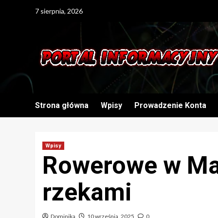
Skip
7 sierpnia, 2026
to
content
Strona główna
Wpisy
Prowadzenie Konta
Wpisy
Rowerowe w Ma
rzekami
Dominika
10 września, 2025
0