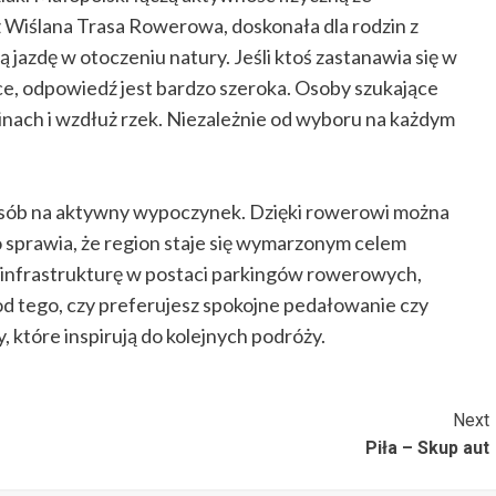
 Wiślana Trasa Rowerowa, doskonała dla rodzin z
 jazdę w otoczeniu natury. Jeśli ktoś zastanawia się w
ce, odpowiedź jest bardzo szeroka. Osoby szukające
linach i wzdłuż rzek. Niezależnie od wyboru na każdym
sób na aktywny wypoczynek. Dzięki rowerowi można
o sprawia, że region staje się wymarzonym celem
a infrastrukturę w postaci parkingów rowerowych,
od tego, czy preferujesz spokojne pedałowanie czy
, które inspirują do kolejnych podróży.
Next
Piła – Skup aut