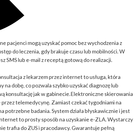
e pacjenci mogą uzyskać pomoc bez wychodzenia z
tęp do leczenia, gdy brakuje czasu lub mobilności. W
sz SMS lub e-mail z receptą gotową do realizacji.
nsultacja z lekarzem przez internet to usługa, która
y na dobę, co pozwala szybko uzyskać diagnozę lub
 konsultację jak w gabinecie.Elektroniczne skierowania
 przez telemedycynę. Zamiast czekać tygodniami na
a potrzebne badania. System działa błyskawicznie i jest
 internet to prosty sposób na uzyskanie e-ZLA. Wystarczy
ie trafia do ZUS i pracodawcy. Gwarantuje pełną