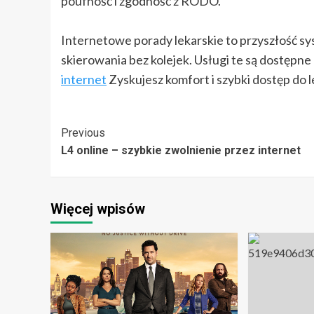
poufność i zgodność z RODO.
Internetowe porady lekarskie to przyszłość sys
skierowania bez kolejek. Usługi te są dostępn
internet
Zyskujesz komfort i szybki dostęp do l
Post
Previous
L4 online – szybkie zwolnienie przez internet
Navigation
Więcej wpisów