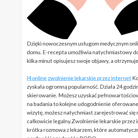
Dzięki nowoczesnym usługom medycznym onlin
domu. E-recepta umożliwia natychmiastowy dos
kilka minut opisujesz swoje objawy, a otrzymuje
l4 online
zwolnienie lekarskie przez internet
Ko
zyskała ogromną popularność. Działa 24 godzin
skierowanie. Możesz uzyskać pełnowartościową
na badania to kolejne udogodnienie oferowane
wizytę, możesz natychmiast zarejestrować się n
całkowicie legalny.Zwolnienie lekarskie przez
krótka rozmowa z lekarzem, które automatyczn