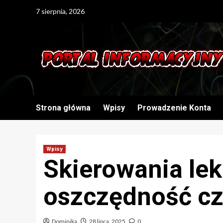
Skip
7 sierpnia, 2026
to
content
Strona główna
Wpisy
Prowadzenie Konta
Wpisy
Skierowania lek
oszczędność c
Dominika
28 lipca, 2025
0