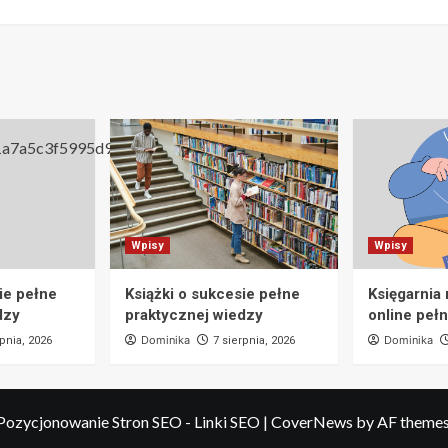
Wpisy
Wpisy
ie pełne
Książki o sukcesie pełne
Księgarnia
dzy
praktycznej wiedzy
online pełn
Dominika
Dominika
rpnia, 2026
7 sierpnia, 2026
Pozycjonowanie Stron SEO - Linki SEO
|
CoverNews
by AF themes