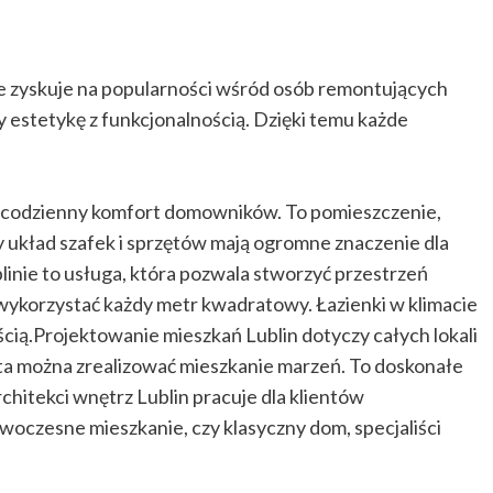
e zyskuje na popularności wśród osób remontujących
zy estetykę z funkcjonalnością. Dzięki temu każde
w codzienny komfort domowników. To pomieszczenie,
y układ szafek i sprzętów mają ogromne znaczenie dla
inie to usługa, która pozwala stworzyć przestrzeń
 wykorzystać każdy metr kwadratowy. Łazienki w klimacie
ścią.Projektowanie mieszkań Lublin dotyczy całych lokali
ta można zrealizować mieszkanie marzeń. To doskonałe
rchitekci wnętrz Lublin pracuje dla klientów
woczesne mieszkanie, czy klasyczny dom, specjaliści