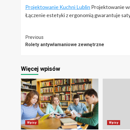
Projektowanie Kuchni Lublin
Projektowanie wnę
Łączenie estetyki z ergonomią gwarantuje sat
Post
Previous
Rolety antywłamaniowe zewnętrzne
Navigation
Więcej wpisów
Wpisy
Wpisy