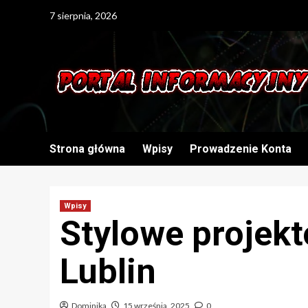
Skip
7 sierpnia, 2026
to
content
Strona główna
Wpisy
Prowadzenie Konta
Wpisy
Stylowe projek
Lublin
Dominika
15 września, 2025
0