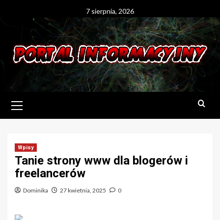
Skip
7 sierpnia, 2026
to
content
Primary
Menu
Wpisy
Tanie strony www dla blogerów i
freelancerów
Dominika
27 kwietnia, 2025
0