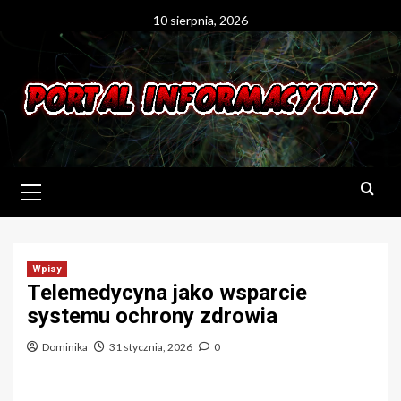
Skip
10 sierpnia, 2026
to
content
Primary
Menu
Wpisy
Telemedycyna jako wsparcie
systemu ochrony zdrowia
Dominika
31 stycznia, 2026
0