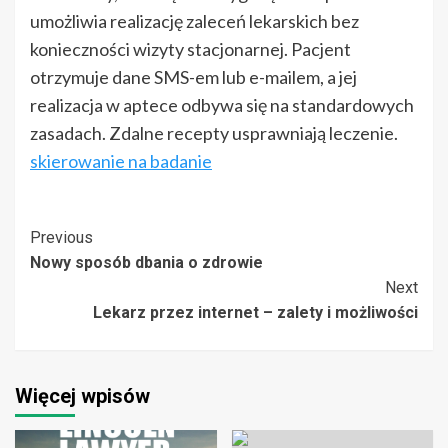
umożliwia realizację zaleceń lekarskich bez
konieczności wizyty stacjonarnej. Pacjent
otrzymuje dane SMS-em lub e-mailem, a jej
realizacja w aptece odbywa się na standardowych
zasadach. Zdalne recepty usprawniają leczenie.
skierowanie na badanie
Post
Previous
Nowy sposób dbania o zdrowie
Navigation
Next
Lekarz przez internet – zalety i możliwości
Więcej wpisów