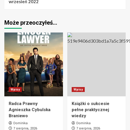
wrzesień 2022
Może przeoczyłeś…
Wpisy
Wpisy
Radca Prawny
Książki o sukcesie
Agnieszka Cybulska
pełne praktycznej
Braniewo
wiedzy
Dominika
Dominika
7 sierpnia, 2026
7 sierpnia, 2026