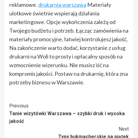
reklamowe.
drukarnia warszawa
Materiały
ulotkowe świetnie wspierają działania
marketingowe. Opcje wykończenia zależą od
Twojego budżetu i potrzeb. Łącząc zamówienia na
materiały promocyjne, łatwiej kontrolujesz jakość.
Na zakończenie warto dodać, korzystanie z usług
drukarni na Woli to prosty i opłacalny sposób na
wzmocnienie wizerunku. Nie musisz iść na
kompromis jakości. Postaw na drukarnię, która zna
potrzeby biznesu w Warszawie.
Post
Previous
Tanie wizytówki Warszawa – szybki druk i wysoka
Navigation
jakość
Next
Typy bukmacherskie na piątek