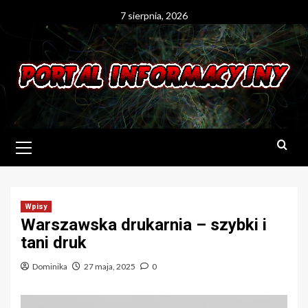
Skip
7 sierpnia, 2026
to
content
Primary
Menu
Wpisy
Warszawska drukarnia – szybki i
tani druk
Dominika
27 maja, 2025
0