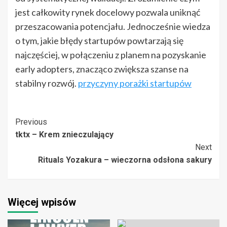
jest całkowity rynek docelowy pozwala uniknąć
przeszacowania potencjału. Jednocześnie wiedza
o tym, jakie błędy startupów powtarzają się
najczęściej, w połączeniu z planem na pozyskanie
early adopters, znacząco zwiększa szanse na
stabilny rozwój.
przyczyny porażki startupów
Post
Previous
tktx – Krem znieczulający
Navigation
Next
Rituals Yozakura – wieczorna odsłona sakury
Więcej wpisów