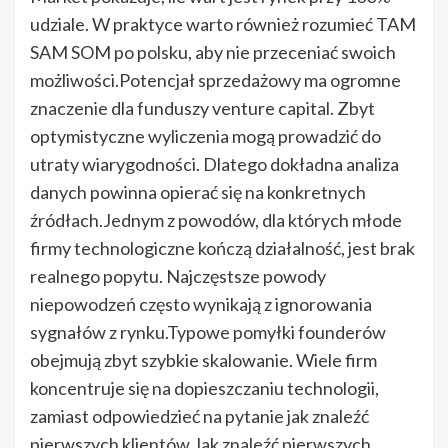
udziale. W praktyce warto również rozumieć TAM
SAM SOM po polsku, aby nie przeceniać swoich
możliwości.Potencjał sprzedażowy ma ogromne
znaczenie dla funduszy venture capital. Zbyt
optymistyczne wyliczenia mogą prowadzić do
utraty wiarygodności. Dlatego dokładna analiza
danych powinna opierać się na konkretnych
źródłach.Jednym z powodów, dla których młode
firmy technologiczne kończą działalność, jest brak
realnego popytu. Najczęstsze powody
niepowodzeń często wynikają z ignorowania
sygnałów z rynku.Typowe pomyłki founderów
obejmują zbyt szybkie skalowanie. Wiele firm
koncentruje się na dopieszczaniu technologii,
zamiast odpowiedzieć na pytanie jak znaleźć
pierwszych klientów.Jak znaleźć pierwszych