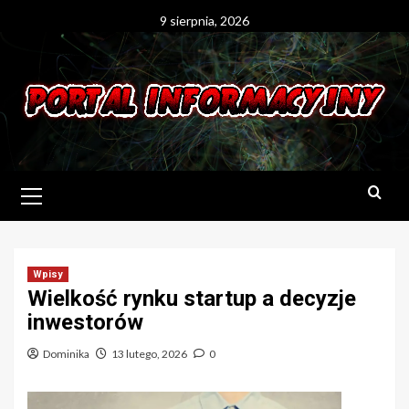
Skip
9 sierpnia, 2026
to
content
Primary
Menu
Wpisy
Wielkość rynku startup a decyzje
inwestorów
Dominika
13 lutego, 2026
0