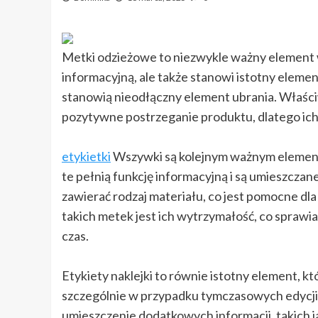
Metki odzieżowe to niezwykle ważny element w
informacyjną, ale także stanowi istotny eleme
stanowią nieodłączny element ubrania. Właśc
pozytywne postrzeganie produktu, dlatego ic
etykietki
Wszywki są kolejnym ważnym elemente
te pełnią funkcję informacyjną i są umieszcz
zawierać rodzaj materiału, co jest pomocne dl
takich metek jest ich wytrzymałość, co sprawia,
czas.
Etykiety naklejki to równie istotny element, k
szczególnie w przypadku tymczasowych edycji.
umieszczenie dodatkowych informacji, takich 