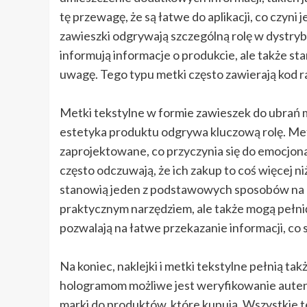
tę przewagę, że są łatwe do aplikacji, co czy
zawieszki odgrywają szczególną rolę w dystryb
informują informacje o produkcie, ale także s
uwagę. Tego typu metki często zawierają kod 
Metki tekstylne w formie zawieszek do ubrań
estetyka produktu odgrywa kluczową rolę. Me
zaprojektowane, co przyczynia się do emocjona
często odczuwają, że ich zakup to coś więcej n
stanowią jeden z podstawowych sposobów na b
praktycznym narzędziem, ale także mogą pełn
pozwalają na łatwe przekazanie informacji, co 
Na koniec, naklejki i metki tekstylne pełnią ta
hologramom możliwe jest weryfikowanie auten
marki do produktów, które kupują. Wszystkie 