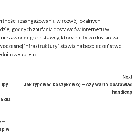
ntności i zaangażowaniu w rozwój lokalnych
ardziej godnych zaufania dostawców internetu w
z niezawodnego dostawcy, który nie tylko dostarcza
owoczesnej infrastruktury i stawia na bezpieczeństwo
ednim wyborem.
Next
kupy
Jak typować koszykówkę – czy warto obstawiać
handicap
a dla
y –
ep w