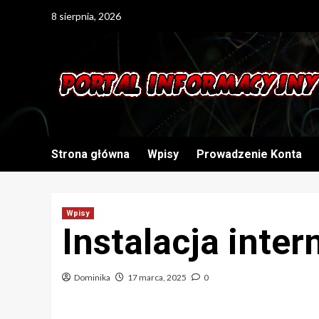
Skip
8 sierpnia, 2026
to
content
Strona główna
Wpisy
Prowadzenie Konta
Wpisy
Instalacja inte
Dominika
17 marca, 2025
0