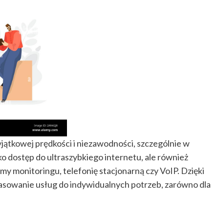
yjątkowej prędkości i niezawodności, szczególnie w
ko dostęp do ultraszybkiego internetu, ale również
emy monitoringu, telefonię stacjonarną czy VoIP. Dzięki
sowanie usług do indywidualnych potrzeb, zarówno dla