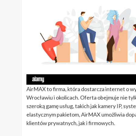
AirMAX to firma, która dostarcza internet o w
Wrocławiu i okolicach. Oferta obejmuje nie tyl
szeroką gamę usług, takich jak kamery IP, syst
elastycznym pakietom, AirMAX umożliwia dopa
klientów prywatnych, jak i firmowych.