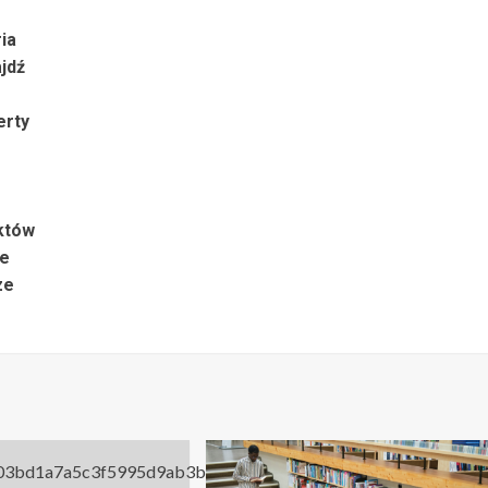
ia
jdź
erty
któw
ne
ze