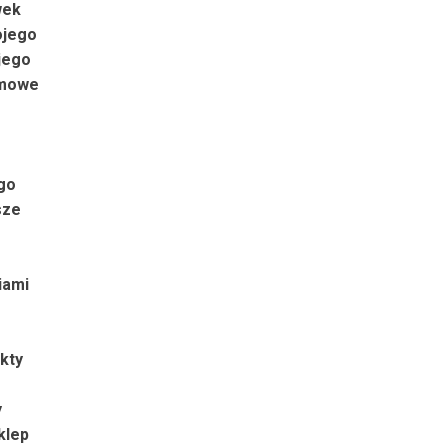
wek
ojego
jego
emowe
ego
sze
iami
kty
y
klep