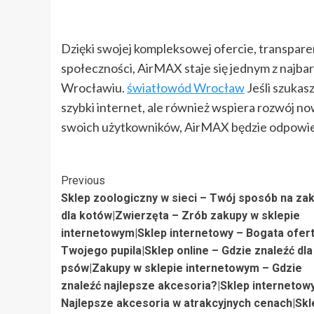
Dzięki swojej kompleksowej ofercie, transpare
społeczności, AirMAX staje się jednym z najb
Wrocławiu.
światłowód Wrocław
Jeśli szukas
szybki internet, ale również wspiera rozwój n
swoich użytkowników, AirMAX będzie odpowi
Post
Previous
Sklep zoologiczny w sieci – Twój sposób na za
Navigation
dla kotów|Zwierzęta – Zrób zakupy w sklepie
internetowym|Sklep internetowy – Bogata ofert
Twojego pupila|Sklep online – Gdzie znaleźć dla
psów|Zakupy w sklepie internetowym – Gdzie
znaleźć najlepsze akcesoria?|Sklep internetow
Najlepsze akcesoria w atrakcyjnych cenach|Skl