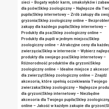
sieci – Bogaty wybór karm, smakołyków i zaba
dla psów|Sklep zoologiczny – Najlepsze dla Tw
pupila|Sklep internetowy – Zrób zakupy dla swo
gryzonia|Sklep zoologiczny online – Bezprobl
zakupy dla każdego pupila|Sklep internetowy –
Produkty dla psa|Sklep zoologiczny online –
Produkty dla pupili w jednym miejscu|Sklep
zoologiczny online – Atrakcyjne ceny dla każd
zwierzęcia|Sklep w internecie – Wybierz najlep
produkty dla swojego psa|Sklep internetowy –
Różnorodność produktów dla gryzoni|Sklep
zoologiczny online – Idealne miejsce z akcesor
dla zwierząt|Sklep zoologiczny online – Znajdź
akcesoria, które spełnią oczekiwania Twojego
zwierzaka|Sklep zoologiczny – Najlepsze produ
dla gryzoni|Sklep internetowy – Niezbędne
akcesoria dla Twojego pupila|Sklep zoologiczn
online – Jakość w każdym zakupie dla gryzoni|S