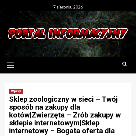
Skip
7 sierpnia, 2026
to
content
Primary
Menu
Wpisy
Sklep zoologiczny w sieci – Twój
sposób na zakupy dla
kotów|Zwierzęta – Zrób zakupy w
sklepie internetowym|Sklep
internetowy – Bogata oferta dla