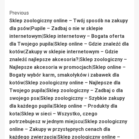
Post
Previous
Sklep zoologiczny online – Twój sposób na zakupy
Navigation
dla psów|Pupile – Zadbaj o nie w sklepie
internetowym|Sklep internetowy – Bogata oferta
dla Twojego pupila|Sklep online – Gdzie znaleźć dla
kotów|Zakupy w sklepie internetowym – Gdzie
znaleźć najlepsze akcesoria?|Sklep zoologiczny –
Najlepsze akcesoria w promocjach|Sklep online –
Bogaty wybór karm, smakołyków i zabawek dla
kotów|Sklep zoologiczny online – Najlepsze dla
Twojego pupila|Sklep zoologiczny – Zadbaj o dla
swojego psa|Sklep zoologiczny – Szybkie zakupy
dla każdego pupila|Sklep online – Produkty dla
kota|Sklep w sieci – Wszystko, czego
potrzebujesz w jednym miejscu|Sklep zoologiczny
online – Zakupy w przystępnych cenach dla
każdego zwierzęcia|Sklep zoologiczny online –