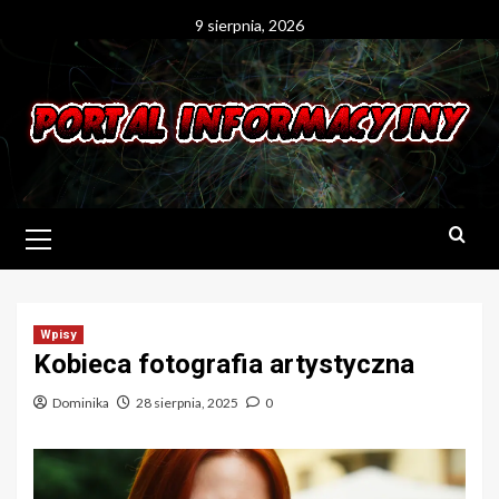
Skip
9 sierpnia, 2026
to
content
Primary
Menu
Wpisy
Kobieca fotografia artystyczna
Dominika
28 sierpnia, 2025
0