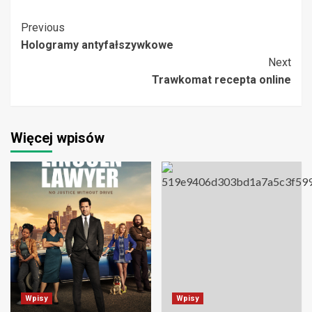
Post
Previous
Hologramy antyfałszywkowe
Navigation
Next
Trawkomat recepta online
Więcej wpisów
Wpisy
Wpisy