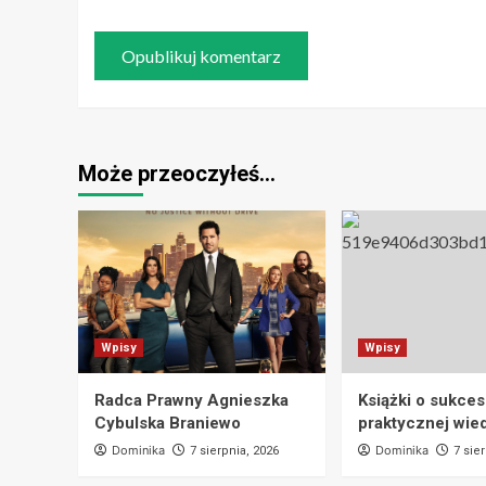
Może przeoczyłeś…
Wpisy
Wpisy
Radca Prawny Agnieszka
Książki o sukces
Cybulska Braniewo
praktycznej wie
Dominika
Dominika
7 sierpnia, 2026
7 sie