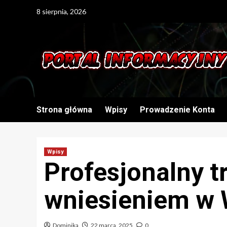
Skip
8 sierpnia, 2026
to
content
Strona główna
Wpisy
Prowadzenie Konta
Wpisy
Profesjonalny t
wniesieniem w 
Dominika
22 marca, 2025
0