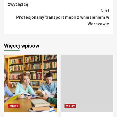
Navigation
zwycięzcę
Next
Profesjonalny transport mebli z wniesieniem w
Warszawie
Więcej wpisów
Wpisy
Wpisy