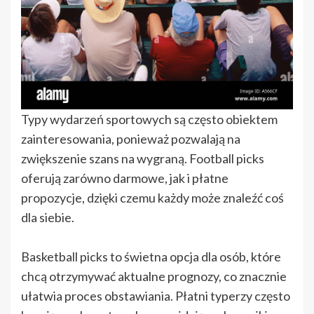
Typy wydarzeń sportowych są często obiektem
zainteresowania, ponieważ pozwalają na
zwiększenie szans na wygraną. Football picks
oferują zarówno darmowe, jak i płatne
propozycje, dzięki czemu każdy może znaleźć coś
dla siebie.
Basketball picks to świetna opcja dla osób, które
chcą otrzymywać aktualne prognozy, co znacznie
ułatwia proces obstawiania. Płatni typerzy często