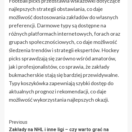
Football picks przedstawia wskazówki dotyczące
najlepszych strategii obstawiania, co daje
możliwość dostosowania zakładów do własnych
preferencji. Darmowe typy są dostępne na
różnych platformach internetowych, forach oraz
grupach społecznościowych, co daje możliwość
śledzenia trendów i strategii ekspertów. Hockey
picks sprawdzają się zarówno wśród amatorów,
jak i profesjonalistów, co sprawia, że zakłady
bukmacherskie stają się bardziej przewidywalne.
Typy koszykówka zapewniają szybki dostęp do
aktualnych prognoz i rekomendacji, co daje
możliwość wykorzystania najlepszych okazji.
Post
Previous
Zakłady na NHL i inne ligi – czy warto grać na